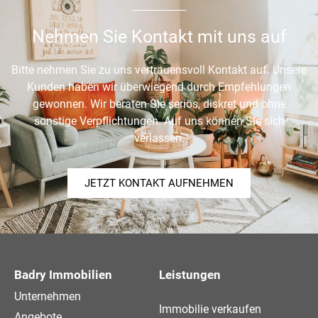
Nehmen Sie Kontakt mit uns auf
Bitte nehmen Sie zu uns vertrauensvoll Kontakt auf. Unsere
Kunden haben wir überwiegend durch Empfehlungen
gewonnen. Wir beraten Sie seriös, diskret und ohne
sonstige Verpflichtungen. Auf uns können Sie sich
verlassen.
JETZT KONTAKT AUFNEHMEN
Badry Immobilien
Leistungen
Unternehmen
Immobilie verkaufen
Angebote